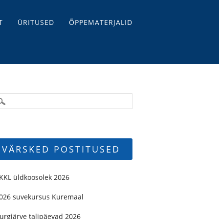
T
ÜRITUSED
ÕPPEMATERJALID
VÄRSKED POSTITUSED
KKL üldkoosolek 2026
026 suvekursus Kuremaal
urgjärve talipäevad 2026