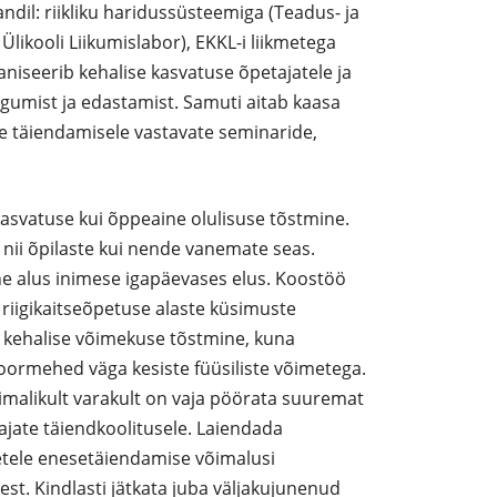
ndil: riikliku haridussüsteemiga (Teadus- ja
likooli Liikumislabor), EKKL-i liikmetega
aniseerib kehalise kasvatuse õpetajatele ja
ogumist ja edastamist. Samuti aitab kaasa
e täiendamisele vastavate seminaride,
.
asvatuse kui õppeaine olulisuse tõstmine.
 nii õpilaste kui nende vanemate seas.
ine alus inimese igapäevases elus. Koostöö
riigikaitseõpetuse alaste küsimuste
kehalise võimekuse tõstmine, kuna
ormehed väga kesiste füüsiliste võimetega.
võimalikult varakult on vaja pöörata suuremat
ajate täiendkoolitusele. Laiendada
metele enesetäiendamise võimalusi
est. Kindlasti jätkata juba väljakujunenud