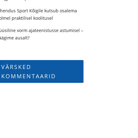
hendus Sport Kõigile kutsub osalema
olmel praktilisel koolitusel
üüsiline vorm ajateenistusse astumisel –
äägime ausalt?
VÄRSKED
KOMMENTAARID