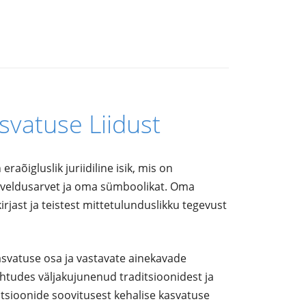
svatuse Liidust
raõigluslik juriidiline isik, mis on
arveldusarvet ja oma sümboolikat. Oma
jast ja teistest mittetulunduslikku tegevust
svatuse osa ja vastavate ainekavade
ähtudes väljakujunenud traditsioonidest ja
atsioonide soovitusest kehalise kasvatuse