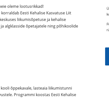
meie oleme lootusrikkad!
Ü
 korraldab Eesti Kehalise Kasvatuse Liit
k
eskuses liikumisõpetuse ja kehalise
F
a algklasside õpetajatele ning põhikoolide
r
kooli õppekavale, lasteaia liikumistunni
evustele. Programmi koostas Eesti Kehalise