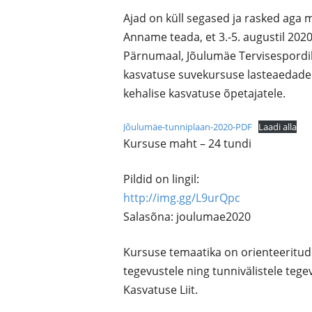
Ajad on küll segased ja rasked aga 
Anname teada, et 3.-5. augustil 2020
Pärnumaal, Jõulumäe Tervisespordik
kasvatuse suvekursuse lasteaedade j
kehalise kasvatuse õpetajatele.
Jõulumäe-tunniplaan-2020-PDF
Laadi alla
Kursuse maht – 24 tundi
Pildid on lingil:
http://img.gg/L9urQpc
Salasõna: joulumae2020
Kursuse temaatika on orienteeritud 
tegevustele ning tunnivälistele teg
Kasvatuse Liit.