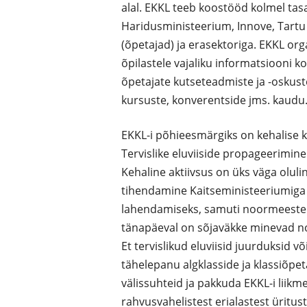
alal. EKKL teeb koostööd kolmel tasa
Haridusministeerium, Innove, Tartu Ü
(õpetajad) ja erasektoriga. EKKL org
õpilastele vajaliku informatsiooni k
õpetajate kutseteadmiste ja -oskust
kursuste, konverentside jms. kaudu
EKKL-i põhieesmärgiks on kehalise k
Tervislike eluviiside propageerimine
Kehaline aktiivsus on üks väga olul
tihendamine Kaitseministeeriumiga 
lahendamiseks, samuti noormeeste 
tänapäeval on sõjaväkke minevad no
Et tervislikud eluviisid juurduksid 
tähelepanu algklasside ja klassiõpet
välissuhteid ja pakkuda EKKL-i liik
rahvusvahelistest erialastest üritust