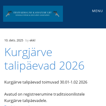
Main
Skip
MENU
to
menu
content
10. dets. 2025
by
ekkl
Kurgjärve
talipäevad 2026
Kurgjärve talipäevad toimuvad 30.01-1.02 2026
Avatud on registreerumine traditsioonilistele
Kurgjärve talipäevadele.