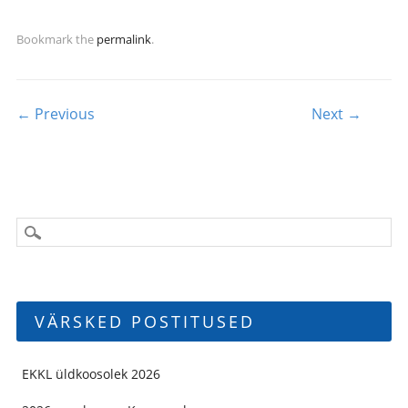
Bookmark the
permalink
.
Post navigation
← Previous
Next →
VÄRSKED POSTITUSED
EKKL üldkoosolek 2026