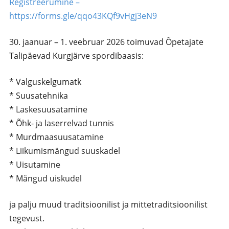
Registreerumine –
https://forms.gle/qqo43KQf9vHgj3eN9
30. jaanuar – 1. veebruar 2026 toimuvad Õpetajate
Talipäevad Kurgjärve spordibaasis:
* Valguskelgumatk
* Suusatehnika
* Laskesuusatamine
* Õhk- ja laserrelvad tunnis
* Murdmaasuusatamine
* Liikumismängud suuskadel
* Uisutamine
* Mängud uiskudel
ja palju muud traditsioonilist ja mittetraditsioonilist
tegevust.