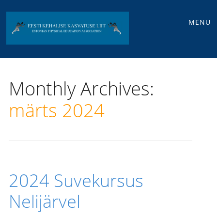
Main
Skip
MENU
to
menu
content
Monthly Archives:
märts 2024
2024 Suvekursus
Nelijärvel