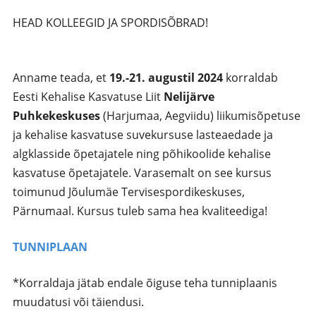
HEAD KOLLEEGID JA SPORDISÕBRAD!
Anname teada, et
19.-21. augustil 2024
korraldab
Eesti Kehalise Kasvatuse Liit
Nelijärve
Puhkekeskuses
(Harjumaa, Aegviidu) liikumisõpetuse
ja kehalise kasvatuse suvekursuse lasteaedade ja
algklasside õpetajatele ning põhikoolide kehalise
kasvatuse õpetajatele. Varasemalt on see kursus
toimunud Jõulumäe Tervisespordikeskuses,
Pärnumaal. Kursus tuleb sama hea kvaliteediga!
TUNNIPLAAN
*Korraldaja jätab endale õiguse teha tunniplaanis
muudatusi või täiendusi.