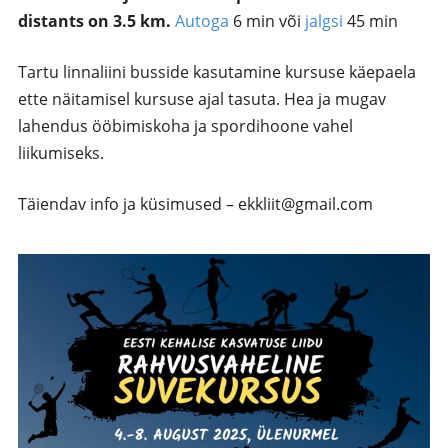
distants on 3.5 km.
Autoga
6 min või
jalgsi
45 min
Tartu linnaliini busside kasutamine kursuse käepaela
ette näitamisel kursuse ajal tasuta. Hea ja mugav
lahendus ööbimiskoha ja spordihoone vahel
liikumiseks.
Täiendav info ja küsimused – ekkliit@gmail.com