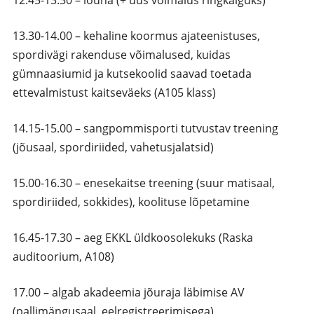
13.30-14.00 – kehaline koormus ajateenistuses,
spordivägi rakenduse võimalused, kuidas
gümnaasiumid ja kutsekoolid saavad toetada
ettevalmistust kaitseväeks (A105 klass)
14.15-15.00 – sangpommisporti tutvustav treening
(jõusaal, spordiriided, vahetusjalatsid)
15.00-16.30 – enesekaitse treening (suur matisaal,
spordiriided, sokkides), koolituse lõpetamine
16.45-17.30 – aeg EKKL üldkoosolekuks (Raska
auditoorium, A108)
17.00 – algab akadeemia jõuraja läbimise AV
(pallimängusaal, eelregistreerimisega)