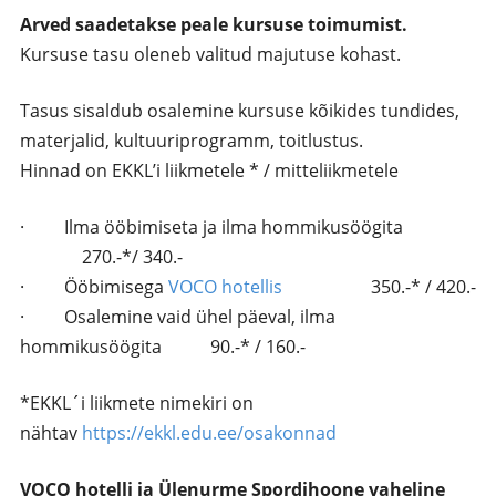
Arved saadetakse peale kursuse toimumist.
Kursuse tasu oleneb valitud majutuse kohast.
Tasus sisaldub osalemine kursuse kõikides tundides,
materjalid, kultuuriprogramm, toitlustus.
Hinnad on EKKL’i liikmetele * / mitteliikmetele
· Ilma ööbimiseta ja ilma hommikusöögita
270.-*/ 340.-
· Ööbimisega
VOCO hotellis
350.-* / 420.-
· Osalemine vaid ühel päeval, ilma
hommikusöögita 90.-* / 160.-
*EKKL´i liikmete nimekiri on
nähtav
https://ekkl.edu.ee/osakonnad
VOCO hotelli ja Ülenurme Spordihoone vaheline