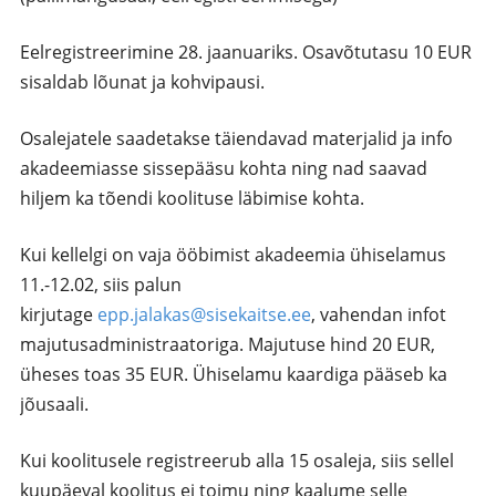
Eelregistreerimine 28. jaanuariks. Osavõtutasu 10 EUR
sisaldab lõunat ja kohvipausi.
Osalejatele saadetakse täiendavad materjalid ja info
akadeemiasse sissepääsu kohta ning nad saavad
hiljem ka tõendi koolituse läbimise kohta.
Kui kellelgi on vaja ööbimist akadeemia ühiselamus
11.-12.02, siis palun
kirjutage
epp.jalakas@sisekaitse.ee
, vahendan infot
majutusadministraatoriga. Majutuse hind 20 EUR,
üheses toas 35 EUR. Ühiselamu kaardiga pääseb ka
jõusaali.
Kui koolitusele registreerub alla 15 osaleja, siis sellel
kuupäeval koolitus ei toimu ning kaalume selle