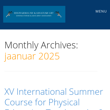
Main
Skip
MENU
to
menu
content
Monthly Archives:
jaanuar 2025
XV International Summer
Course for Physical