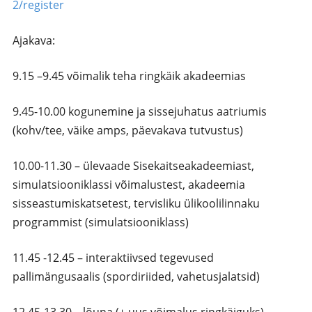
2/register
Ajakava:
9.15 –9.45 võimalik teha ringkäik akadeemias
9.45-10.00 kogunemine ja sissejuhatus aatriumis
(kohv/tee, väike amps, päevakava tutvustus)
10.00-11.30 – ülevaade Sisekaitseakadeemiast,
simulatsiooniklassi võimalustest, akadeemia
sisseastumiskatsetest, tervisliku ülikoolilinnaku
programmist (simulatsiooniklass)
11.45 -12.45 – interaktiivsed tegevused
pallimängusaalis (spordiriided, vahetusjalatsid)
12.45-13.30 – lõuna (+ uus võimalus ringkäiguks)