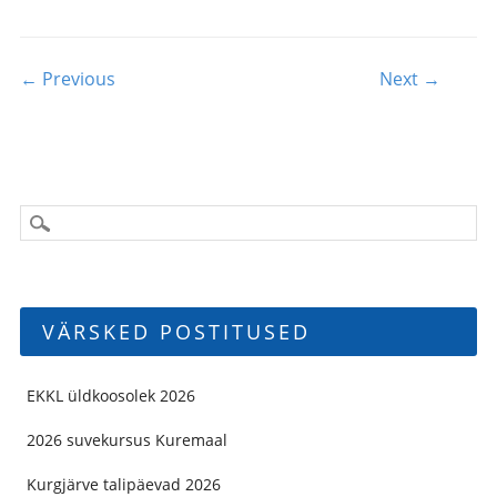
Post navigation
← Previous
Next →
VÄRSKED POSTITUSED
EKKL üldkoosolek 2026
2026 suvekursus Kuremaal
Kurgjärve talipäevad 2026