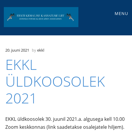
Main
Skip
MENU
to
menu
content
20. juuni 2021
by
ekkl
EKKL
ÜLDKOOSOLEK
2021
EKKL üldkoosolek 30. juunil 2021.a. algusega kell 10.00
Zoom keskkonnas (link saadetakse osalejatele hiljem).